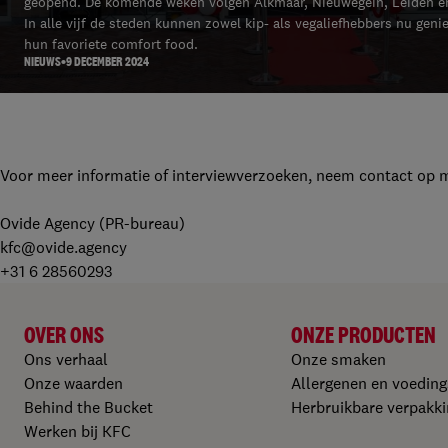
geopend. De komende weken volgen Alkmaar, Nieuwegein, Leiden e
In alle vijf de steden kunnen zowel kip- als vegaliefhebbers nu geni
hun favoriete comfort food.
NIEUWS
9 DECEMBER 2024
Voor meer informatie of interviewverzoeken, neem contact op 
Ovide Agency (PR-bureau)
kfc@ovide.agency
+31 6 28560293
OVER ONS
ONZE PRODUCTEN​
Ons verhaal
Onze smaken
Onze waarden
Allergenen en voedin
Behind the Bucket
Herbruikbare verpakki
Werken bij KFC​