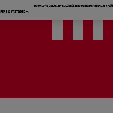
DOWNLOAD DE KFC APP​
COLONEL’S NIEUWSBRIEF​
CAREERS AT KFC
PERS & VASTGOED