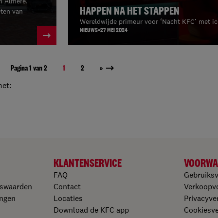
n Almere.
HAPPEN NA HET STAPPEN
eten van
Wereldwijde primeur voor ‘Nacht KFC’ met i
NIEUWS
27 MEI 2024
Pagina 1 van 2
1
2
»
met:
KLANTENSERVICE
VOORWA
FAQ
Gebruiks
gswaarden
Contact
Verkoopv
ngen​
Locaties
Privacyver
Download de KFC app​
Cookiesver