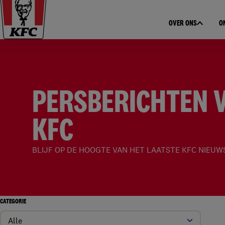
OVER ONS
O
PERSBERICHTEN 
KFC
BLIJF OP DE HOOGTE VAN HET LAATSTE KFC NIEUW
CATEGORIE