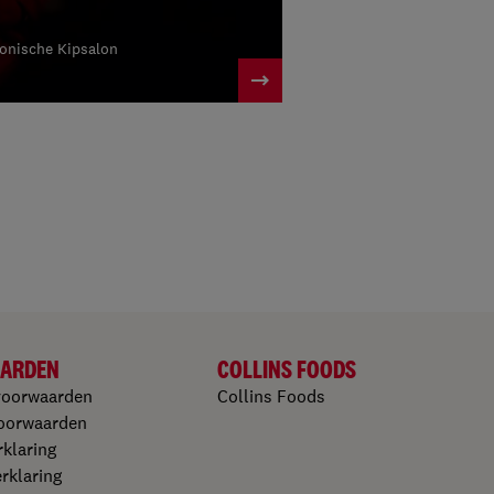
conische Kipsalon
ARDEN
COLLINS FOODS
voorwaarden
Collins Foods
oorwaarden​
klaring​
klaring​