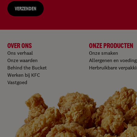
VERZENDEN
OVER ONS
ONZE PRODUCTEN​
Ons verhaal
Onze smaken
Onze waarden
Allergenen en voedin
Behind the Bucket
Herbruikbare verpakki
Werken bij KFC​
Vastgoed