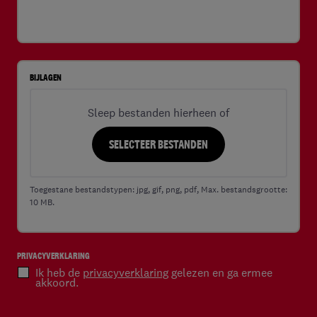
BIJLAGEN
Sleep bestanden hierheen of
SELECTEER BESTANDEN
Toegestane bestandstypen: jpg, gif, png, pdf, Max. bestandsgrootte:
10 MB.
PRIVACYVERKLARING
(VEREIST)
Ik heb de
privacyverklaring
gelezen en ga ermee
akkoord.