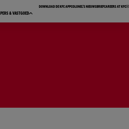
DOWNLOAD DE KFC APP​
COLONEL’S NIEUWSBRIEF​
CAREERS AT KFC
PERS & VASTGOED