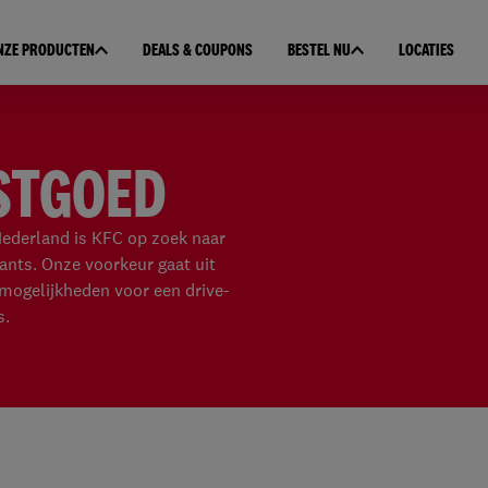
NZE PRODUCTEN
DEALS & COUPONS
BESTEL NU
LOCATIES
STGOED
Nederland is KFC op zoek naar
ants. Onze voorkeur gaat uit
 mogelijkheden voor een drive-
s.