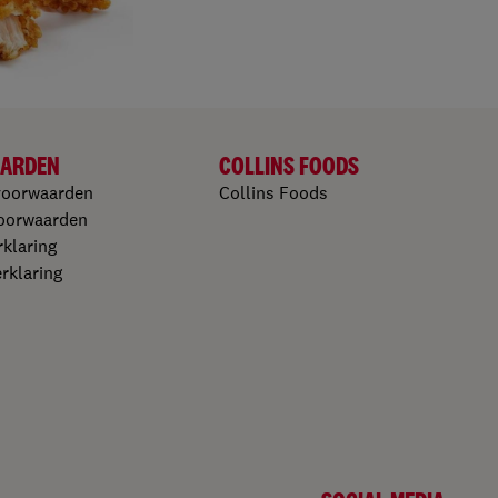
ARDEN
COLLINS FOODS
voorwaarden
Collins Foods
oorwaarden​
klaring​
klaring​