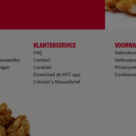
KLANTENSERVICE
VOORWA
FAQ
Gebruiks
gswaarden
Contact
Verkoopv
ngen​
Locaties
Privacyver
Download de KFC app​
Cookiesver
Colonel’s Nieuwsbrief​