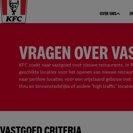
OVER ONS
O
VRAGEN OVER VA
KFC zoekt naar vastgoed voor nieuwe restaurants. In 
geschikte locaties voor het openen van nieuwe restaur
naar perifere locaties voor een vrijstaand gebouw met
thru en binnenstedelijke of andere ‘high traffic’ locatie
VASTGOED CRITERIA