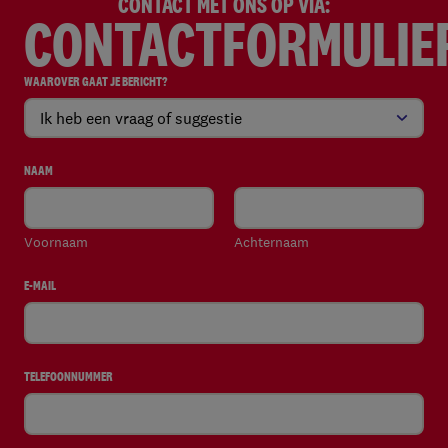
CONTACT MET ONS OP VIA:
CONTACTFORMULIE
WAAROVER GAAT JE BERICHT?
(VEREIST)
NAAM
(VEREIST)
Voornaam
Achternaam
E-MAIL
(VEREIST)
TELEFOONNUMMER
(VEREIST)