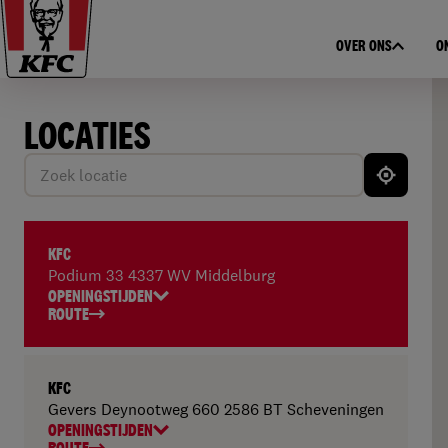
OVER ONS
O
LOCATIES
Zoek
locatie
KFC
Podium 33 4337 WV Middelburg
OPENINGSTIJDEN
ROUTE
KFC
Gevers Deynootweg 660 2586 BT Scheveningen
OPENINGSTIJDEN