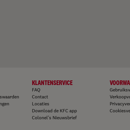
KLANTENSERVICE
VOORWA
FAQ
Gebruiks
gswaarden
Contact
Verkoopv
ngen​
Locaties
Privacyver
Download de KFC app​
Cookiesver
Colonel’s Nieuwsbrief​