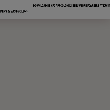
DOWNLOAD DE KFC APP​
COLONEL’S NIEUWSBRIEF​
CAREERS AT KFC
PERS & VASTGOED