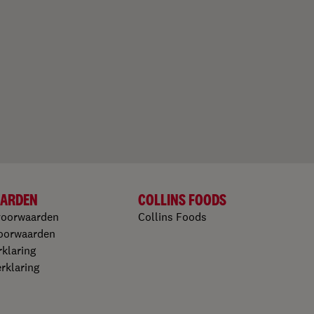
ARDEN
COLLINS FOODS
voorwaarden
Collins Foods
oorwaarden​
klaring​
klaring​