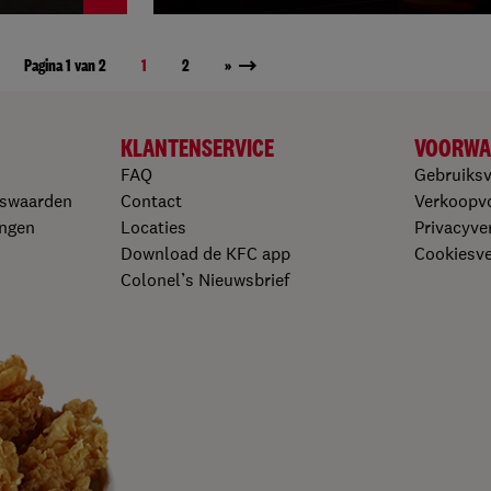
Pagina 1 van 2
1
2
»
KLANTENSERVICE
VOORWA
FAQ
Gebruiks
gswaarden
Contact
Verkoopv
ngen​
Locaties
Privacyver
Download de KFC app​
Cookiesver
Colonel’s Nieuwsbrief​