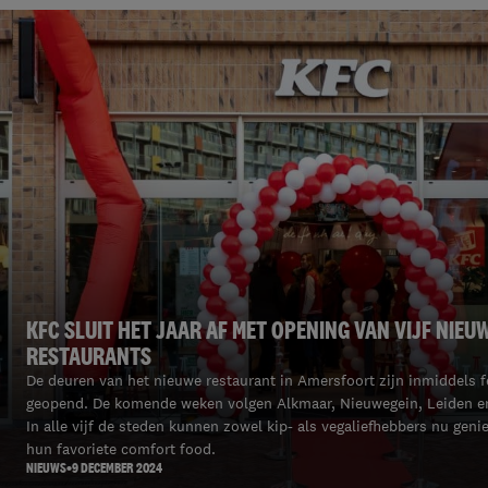
KFC SLUIT HET JAAR AF MET OPENING VAN VIJF NIEU
RESTAURANTS
De deuren van het nieuwe restaurant in Amersfoort zijn inmiddels fe
geopend. De komende weken volgen Alkmaar, Nieuwegein, Leiden e
In alle vijf de steden kunnen zowel kip- als vegaliefhebbers nu geni
hun favoriete comfort food.
NIEUWS
9 DECEMBER 2024