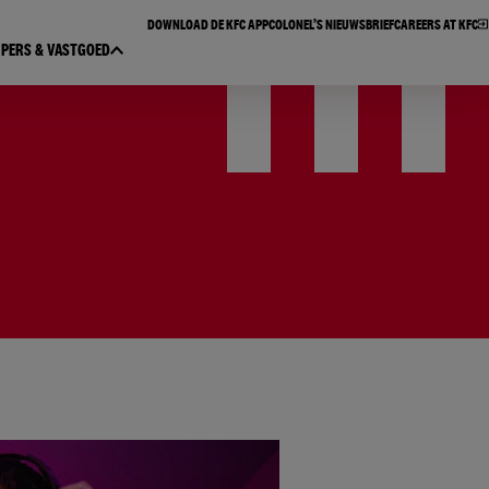
DOWNLOAD DE KFC APP​
COLONEL’S NIEUWSBRIEF​
CAREERS AT KFC
PERS & VASTGOED