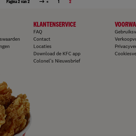
Pagina 2 van 2
«
1
2
KLANTENSERVICE
VOORWA
FAQ
Gebruiks
gswaarden
Contact
Verkoopv
ngen​
Locaties
Privacyver
Download de KFC app​
Cookiesver
Colonel’s Nieuwsbrief​