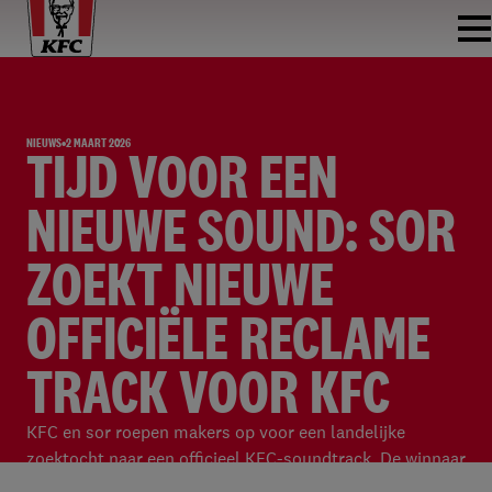
NIEUWS
2 MAART 2026
TIJD VOOR EEN
NIEUWE SOUND: SOR
ZOEKT NIEUWE
OFFICIËLE RECLAME
TRACK VOOR KFC
KFC en sor roepen makers op voor een landelijke
zoektocht naar een officieel KFC-soundtrack. De winnaar
ontvangt €15.000 en hoort zijn of haar sound de