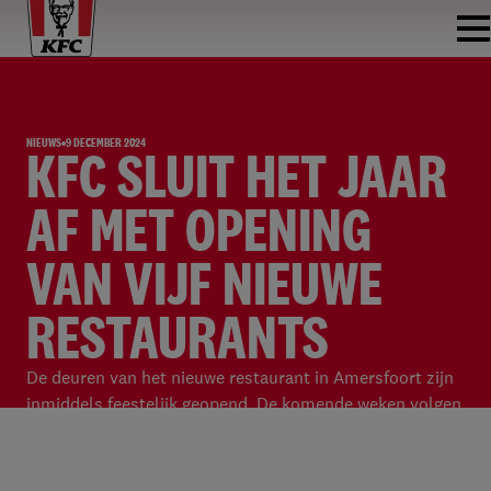
NIEUWS
9 DECEMBER 2024
KFC SLUIT HET JAAR
AF MET OPENING
VAN VIJF NIEUWE
RESTAURANTS
De deuren van het nieuwe restaurant in Amersfoort zijn
inmiddels feestelijk geopend. De komende weken volgen
Alkmaar, Nieuwegein, Leiden en Almere. In alle vijf de
steden kunnen zowel kip- als vegaliefhebbers nu
genieten van hun favoriete comfort food.