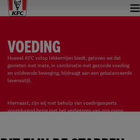
VOEDING
Hoewel KFC volop lekkernijen biedt, geloven we dat
genieten met mate, in combinatie met gezonde voeding
en voldoende beweging, bijdraagt aan een gebalanceerde
levensstijl.
Hiernaast, zijn wij met behulp van voedingexperts
voortdurend bezig met het verbeteren van ons menu
door het verminderen van vet, suiker en zout in onze
producten, zodat ons menu gezonder, gevarieerder en
moderner wordt.