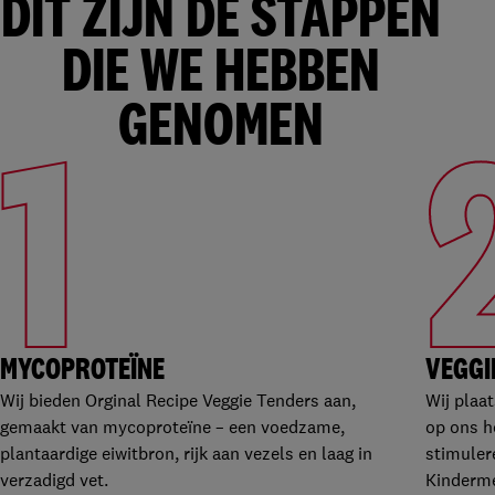
DIT ZIJN DE STAPPEN
DIE WE HEBBEN
GENOMEN
1
MYCOPROTEÏNE
VEGGI
Wij bieden Orginal Recipe Veggie Tenders aan,
Wij plaa
gemaakt van mycoproteïne – een voedzame,
op ons 
plantaardige eiwitbron, rijk aan vezels en laag in
stimuler
verzadigd vet.
Kinderme