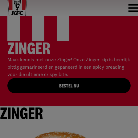
ZINGER
Maak kennis met onze Zinger! Onze Zinger-kip is heerlijk
pittig gemarineerd en gepaneerd in een spicy breading
voor die ultieme crispy bite.
BESTEL NU
ZINGER