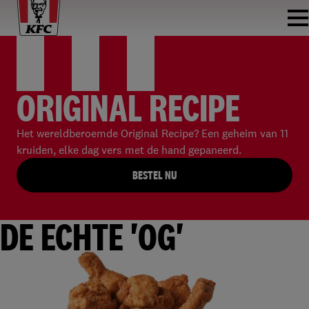
ORIGINAL RECIPE
Het wereldberoemde Original Recipe? Een geheim van 11
kruiden, elke dag vers met de hand gepaneerd.
BESTEL NU
DE ECHTE 'OG'