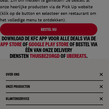
deal. Zin om meteen te genieten?
Je bestelt al
onze heerlijke producten via de Pick Up website
(klik op de button en
selecteer
een
restaurant om
het
volledige
menu
te
ontdekken
).
BESTEL NU
DOWNLOAD DE KFC APP VOOR ALLE DEALS VIA DE
APP STORE
OF
GOOGLE PLAY STORE
OF BESTEL VIA
ÉÉN VAN ONZE DELIVERY
DIENSTEN
THUISBEZORGD
OF
UBEREATS
.
OVER ONS
ONZE PRODUCTEN​
KLANTENSERVICE