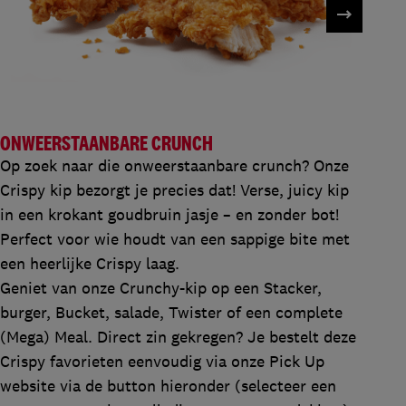
ONWEERSTAANBARE CRUNCH
Op
zoek
naar
die
onweerstaanbare
crunch?
Onze
Crispy kip
bezorgt
je
precies
dat
! Verse, juicy kip
in
een
krokant
goudbruin
jasje
–
en
zonder
bot!
Perfect
voor
wie
houdt
van
een
sappige
bite met
een
heerlijke
Crispy
laag.
Geniet
van
onze
Crunchy-kip op
een
Stacker,
burger, Bucket, salade, Twister
of
een
complete
(Mega) Meal. Direct zin
gekregen
? Je
bestelt
deze
Crispy
favorieten
eenvoudig
via
onze
Pick Up
website via de button hieronder (
selecteer
een