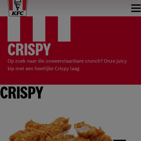
CRISPY
Op zoek naar die onweerstaanbare crunch? Onze juicy
kip met een heerlijke Crispy laag
CRISPY